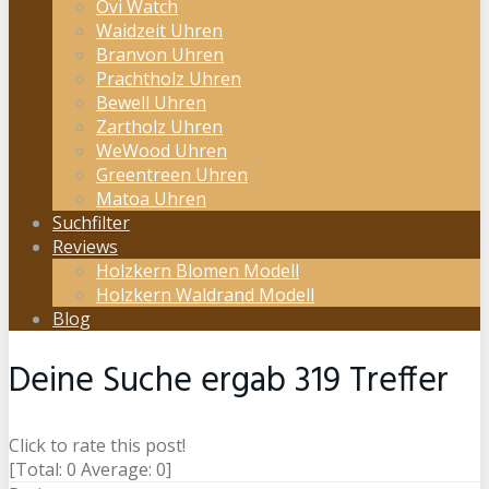
Ovi Watch
Waidzeit Uhren
Branvon Uhren
Prachtholz Uhren
Bewell Uhren
Zartholz Uhren
WeWood Uhren
Greentreen Uhren
Matoa Uhren
Suchfilter
Reviews
Holzkern Blomen Modell
Holzkern Waldrand Modell
Blog
Deine Suche ergab
319
Treffer
Click to rate this post!
[Total:
0
Average:
0
]